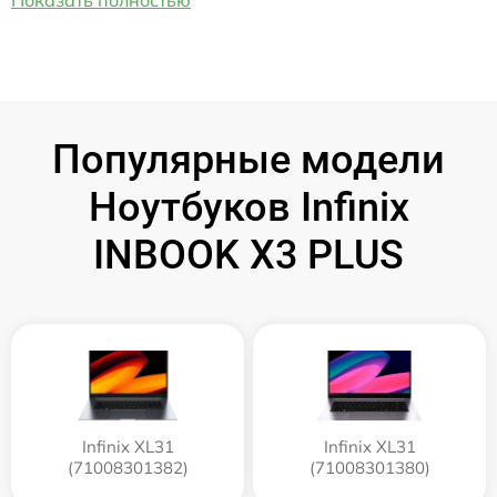
Популярные модели
Ноутбуков Infinix
INBOOK X3 PLUS
Infinix XL31
Infinix XL31
(71008301382)
(71008301380)