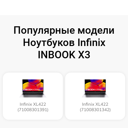
Популярные модели
Ноутбуков Infinix
INBOOK X3
Infinix XL422
Infinix XL422
(71008301391)
(71008301342)