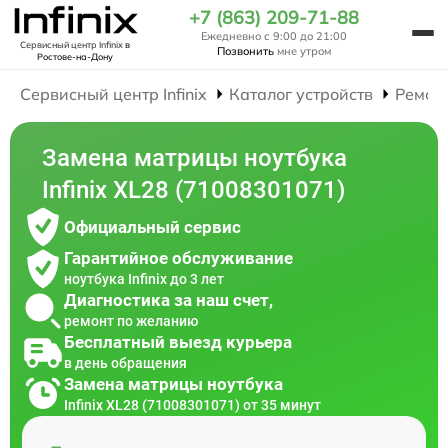
+7 (863) 209-71-88
Ежедневно с 9:00 до 21:00
Сервисный центр Infinix
в
Позвонить
мне утром
Ростове-на-Дону
Сервисный центр Infinix
Каталог устройств
Ремон
Замена матрицы ноутбука
Infinix XL28 (71008301071)
Официальный сервис
Гарантийное обслуживание
ноутбука Infinix до 3 лет
Диагностика за наш счет,
ремонт по желанию
Бесплатный выезд курьера
в день обращения
Замена матрицы ноутбука
Infinix XL28 (71008301071) от 35 минут