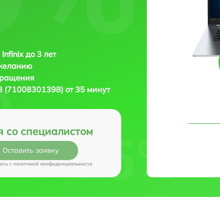
Infinix до 3 лет
 желанию
бращения
28 (71008301398) от 35 минут
я со специалистом
Оставить заявку
есь c
политикой конфиденциальности