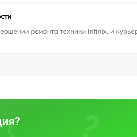
сти
ршении ремонта техники Infinix, и курьер
ция?