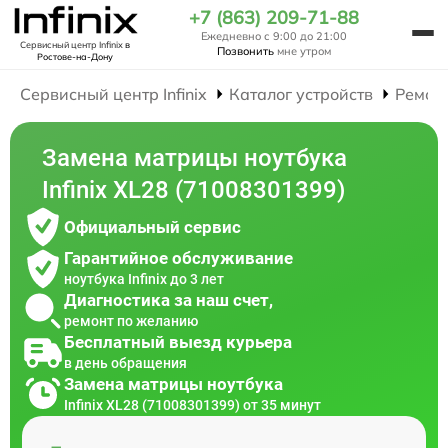
+7 (863) 209-71-88
Ежедневно с 9:00 до 21:00
Сервисный центр Infinix
в
Позвонить
мне утром
Ростове-на-Дону
Сервисный центр Infinix
Каталог устройств
Ремон
Замена матрицы ноутбука
Infinix XL28 (71008301399)
Официальный сервис
Гарантийное обслуживание
ноутбука Infinix до 3 лет
Диагностика за наш счет,
ремонт по желанию
Бесплатный выезд курьера
в день обращения
Замена матрицы ноутбука
Infinix XL28 (71008301399) от 35 минут